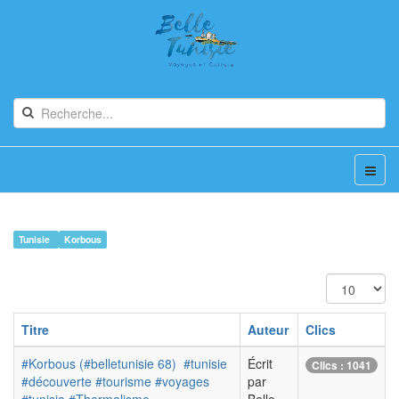
Tunisie
Korbous
Affichage
#
Titre
Auteur
Clics
#Korbous (#belletunisie 68) #tunisie
Écrit
Clics : 1041
#découverte #tourisme #voyages
par