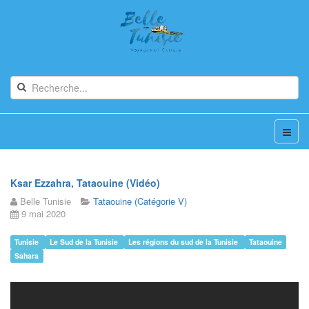
Ksar Ezzahra, Tataouine (Vidéo)
Belle Tunisie
Tataouine (Catégorie V)
9 mai 2020
Tunisie
Le Sud de la Tunisie
Les régions du sud de la Tunisie
Tataouine
Sahara