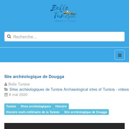
Site archéologique de Dougga
Belle Tunisie
Sites archéologiques de Tunisie Archaeological sites of Tunisia - videos
8 mai 2020
Tunisie
Sites archéologiques
Histoire
Histoire multi-millénaire de la Tunisie
Site archéologique de Dougga