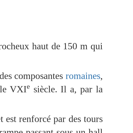
 rocheux haut de 150 m qui
e des composantes
romaines
,
e
 le VXI
siècle. Il a, par la
t est renforcé par des tours
 rampe passant sous un hall