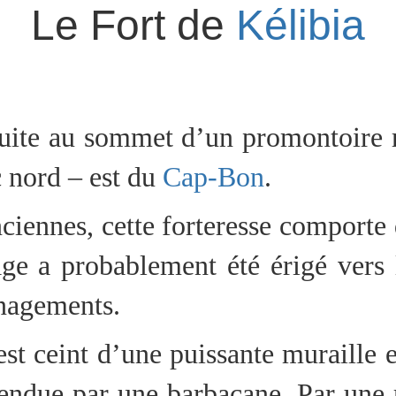
Le Fort de
Kélibia
struite au sommet d’un promontoire
c nord – est du
Cap-Bon
.
anciennes, cette forteresse comport
rage a probablement été érigé vers
énagements.
 est ceint d’une puissante muraille e
fendue par une barbacane. Par une