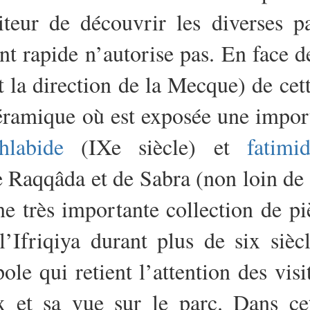
teur de découvrir les diverses par
nt rapide n’autorise pas. En face d
 la direction de la Mecque) de cet
céramique où est exposée une impor
hlabide
(IXe siècle) et
fatimi
e Raqqâda et de Sabra (non loin de
e très importante collection de p
’Ifriqiya durant plus de six sièc
ole qui retient l’attention des vis
x et sa vue sur le parc. Dans ce