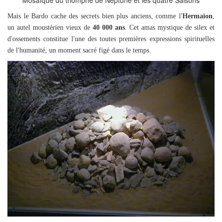
Mosaïque du triomphe de Neptune et les quatre Saisons
Mais le Bardo cache des secrets bien plus anciens, comme l'
Hermaïon
,
un autel moustérien vieux de
40 000 ans
. Cet amas mystique de silex et
d'ossements constitue l'une des toutes premières expressions spirituelles
de l'humanité, un moment sacré figé dans le temps.