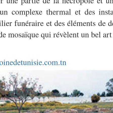
r une partie de la nécropole et un
un complexe thermal et des instal
lier funéraire et des éléments de d
de mosaïque qui révèlent un bel art
oinedetunisie.com.tn