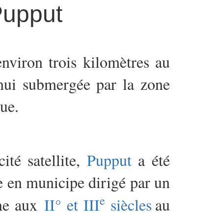
Pupput
nviron trois kilomètres au
hui submergée par la zone
ue.
ité satellite,
Pupput
a été
e en municipe dirigé par un
e
ne
aux
II° et III
siècle
s
au