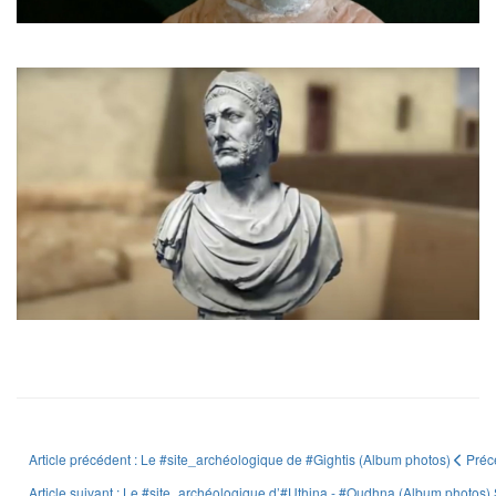
Article précédent : Le #site_archéologique de #Gightis (Album photos)
Préc
Article suivant : Le #site_archéologique d’#Uthina - #Oudhna (Album photos)