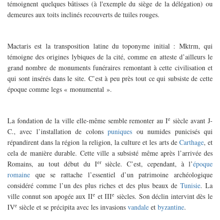
témoignent quelques bâtisses (à l'exemple du siège de la délégation) ou
demeures aux toits inclinés recouverts de tuiles rouges.
Mactaris est la transposition latine du toponyme initial : Mktrm, qui
témoigne des origines lybiques de la cité, comme en atteste d’ailleurs le
grand nombre de monuments funéraires remontant à cette civilisation et
qui sont insérés dans le site. C’est à peu près tout ce qui subsiste de cette
époque comme legs « monumental ».
e
La fondation de la ville elle-même semble remonter au I
siècle avant J-
C., avec l’installation de colons
puniques
ou numides punicisés qui
répandirent dans la région la religion, la culture et les arts de
Carthage
, et
cela de manière durable. Cette ville a subsisté même après l’arrivée des
er
Romains, au tout début du I
siècle. C’est, cependant, à l’
époque
romaine
que se rattache l’essentiel d’un patrimoine archéologique
considéré comme l’un des plus riches et des plus beaux de
Tunisie
. La
e
e
ville connut son apogée aux II
et III
siècles. Son déclin intervint dès le
e
IV
siècle et se précipita avec les invasions
vandale
et
byzantine
.