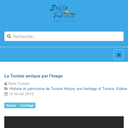
La Tunisie antique par l'image
Belle Tunisie
Histoire et patrimoine de Tunisie History and heritage of Tunisia -Vidéos
12 février 2019
Tunisie
Carthage