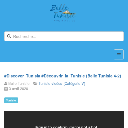
#Discover_Tunisia #Découvrir_la_Tunisie (Belle Tunisie 4-2)
Belle Tunisie
Tunisie-vidéos (Catégorie V)
3 avril 2020
Tunisie