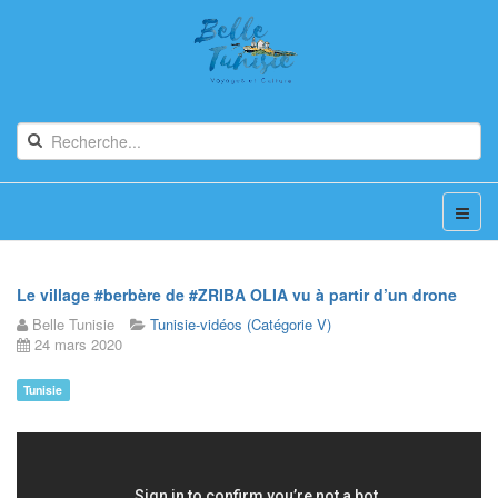
Le village #berbère de #ZRIBA OLIA vu à partir d’un drone
Belle Tunisie
Tunisie-vidéos (Catégorie V)
24 mars 2020
Tunisie