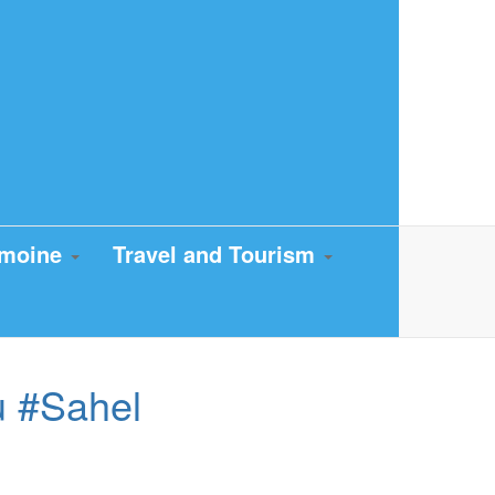
imoine
Travel and Tourism
du #Sahel