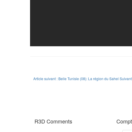
Article suivant : Belle Tunisie (08): La région du Sahel
Suivant
R3D Comments
Compte