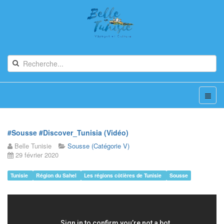
#Sousse #Discover_Tunisia (Vidéo)
Belle Tunisie
Sousse (Catégorie V)
29 février 2020
Tunisie
Région du Sahel
Les régions côtières de Tunisie
Sousse