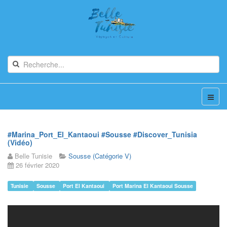
#Marina_Port_El_Kantaoui #Sousse #Discover_Tunisia
(Vidéo)
Belle Tunisie
Sousse (Catégorie V)
26 février 2020
Tunisie
Sousse
Port El Kantaoui
Port Marina El Kantaoui Sousse