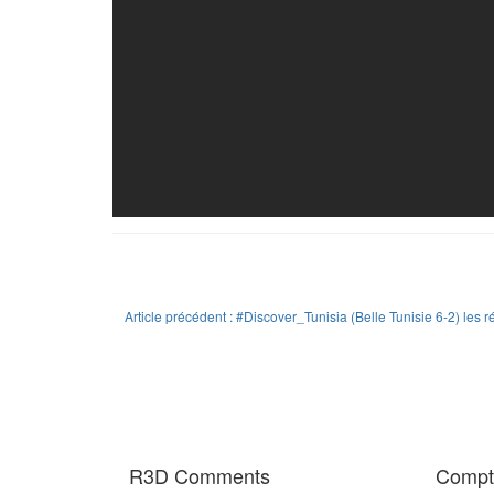
Article précédent : #Discover_Tunisia (Belle Tunisie 6-2) les 
R3D Comments
Compte