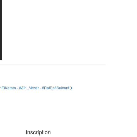
ar ElKaram - #Aïn_Mestir - #RafRaf
Suivant
Inscription