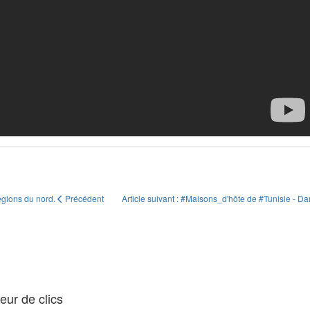
régions du nord.
Précédent
Article suivant : #Maisons_d'hôte de #Tunisie - D
ur de clics