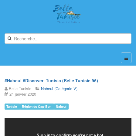
#Nabeul #Discover_Tunisia (Belle Tunisie 96)
Belle Tunisie
Nabeul (Catégorie V)
24 janvier 2020
Tunisie
Région du Cap-Bon
Nabeul