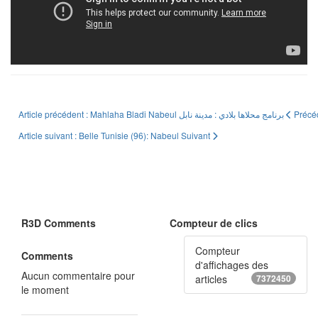
Article précédent : Mahlaha Bladi Nabeul برنامج محلاها بلادي : مدينة نابل
Précé
Article suivant : Belle Tunisie (96): Nabeul
Suivant
R3D Comments
Compteur de clics
Compteur
Comments
d'affichages des
Aucun commentaire pour
articles
7372450
le moment