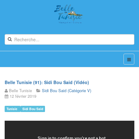
Belle Tunisie (91): Sidi Bou Said (Vidéo)
Belle Tunisie
Sidi Bou Said (Catégorie V)
12 février 2019
Tunisie
Sidi Bou Saïd