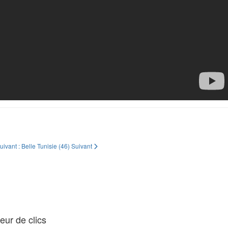
suivant : Belle Tunisie (46)
Suivant
ur de clics