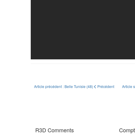
Article précédent : Belle Tunisie (48)
Précédent
Article 
R3D Comments
Compte