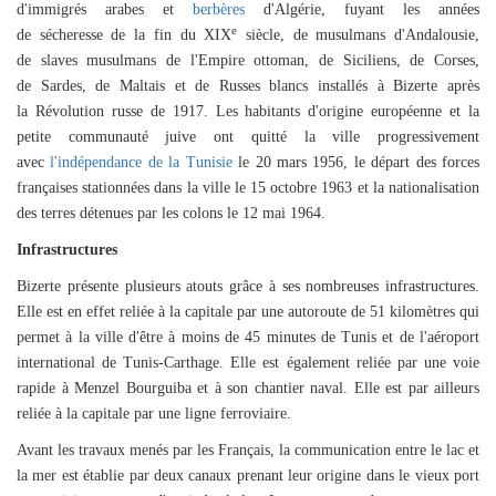
d'immigrés
arabes
et
berbères
d'
Algérie
, fuyant les années
e
de
sécheresse
de la fin du
XIX
siècle
, de
musulmans
d'
Andalousie
,
de
slaves
musulmans de l'
Empire ottoman
, de
Siciliens
, de
Corses
,
de
Sardes
, de
Maltais
et de
Russes blancs
installés à Bizerte après
la
Révolution russe
de
1917
. Les habitants d'origine européenne et la
petite
communauté juive
ont quitté la ville progressivement
avec
l'indépendance de la Tunisie
le 20 mars 1956, le départ des forces
françaises stationnées dans la ville le 15 octobre 1963 et la nationalisation
des terres détenues par les colons le 12 mai 1964.
Infrastructures
Bizerte présente plusieurs atouts grâce à ses nombreuses infrastructures.
Elle est en effet reliée à la capitale par
une autoroute de 51 kilomètres qui
permet à la ville d'être à moins de 45 minutes de Tunis et de l'aéroport
international de Tunis-Carthage. Elle est également reliée par une voie
rapide à Menzel Bourguiba et à so
n chantier naval. Elle est par ailleurs
reliée à la capitale par une ligne ferroviaire.
Avant les travaux menés par les Français, la communication entre le lac et
la mer est établie par deux canaux prenant leur origine dans le vieux port