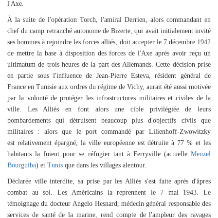
l'
Axe
.
À la suite de l'opération Torch, l'amiral Derrien, alors commandant en
chef du camp retranché autonome de Bizerte, qui avait initialement invité
ses hommes à rejoindre les forces alliés, doit accepter le 7 décembre 1942
de mettre la base à disposition des forces de l'Axe après avoir reçu un
ultimatum de trois heures de la part des Allemands. Cette décision prise
en partie sous l'influence de Jean-Pierre Esteva, résident général de
France en Tunisie aux ordres du régime de Vichy, aurait été aussi motivée
par la volonté de protéger les infrastructures militaires et civiles de la
ville. Les Alliés en font alors une cible privilégiée de leurs
bombardements qui détruisent beaucoup plus d'objectifs civils que
militaires : alors que le port commandé par Lilienhoff-Zwowitzky
est
relativement épargné, la ville européenne est détruite à 77 % et les
habitants la fuient pour se réfugier tant à Ferryville (actuelle
Menzel
Bourguiba
) et
Tunis
que dans les villages alentour.
Déclarée ville interdite, sa prise par les Alliés s'est faite après d'âpres
combat au sol. Les
Américains
la reprennent le
7 mai
1943
. Le
témoignage du docteur
Angelo Hesnard
, médecin général responsable des
services de santé de la marine, rend compte de l'ampleur des ravages