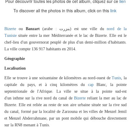
Pour découvrir toutes les photos de cet album, cliquez sur ce
lien
To discover all the photos in this album, click on this
link
Bizerte
ou
Banzart
(arabe :
بنزرت
) est une ville du
nord de la
Tunisie
située entre l
a mer Méditerranée et le lac de Bizerte. Elle est le
chef-
lieu d'un gouvernorat peuplé de plus d'un demi-million d'habitants.
La ville compte 136 917 habitants en 2014.
Géographie
Localisation
Elle se trouve à une soixantaine de kilomètres au nord-ouest de
Tunis
,
la
capitale du pays, et à cinq kilomètres du
cap
Blanc, la pointe
septentrionale de l'Afrique. La ville
se situe à la pointe sud-est
d'un
isthme
sur la rive nord du canal de
Bizerte
reliant la mer au lac de
Bizerte. Elle est reliée au reste de son aire urbaine située sur la rive sud
du canal, formé par la localité de
Zarzouna
et les villes d
e Menzel Jemil
et Menzel Abderrahmane, par un pont mobile qui débouche directement
sur la RN8 m
enant à Tunis.