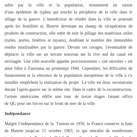
subis par la ville et la population, notamment en raison
d'une
épidémie
de
typhus
qui touche la périphérie de la ville dans le
sillage de la guerre. L'interdiction de résider dans la ville se poursuit
après les hostilités et, Bizerte devenant un champ de récupération de
produits de construction, elle subit de nuit le pillage des matériaux utiles
(tuiles, portes, fenêtres et tuyaux), doublant le nombre des immeubles
rendus inutilisables
par la guerre. Devant ces ravages, l'éventualité de
déplacer la ville sur un terrain nouveau sur la rive sud du canal est
envisagée. Une ville nouvelle appelée provisoirement « cité ouvrière » est
ainsi bâtie à Zarzouna au printemps 1944. Cependant, les difficultés de
financement et la réticence de la population européenne de la ville à s'y
installer empêchent la réalisation du projet. La ville est donc reconstruite
durant l'après-guerre sur le même site. Dans le cadre de la reconstruction,
l'armée américaine édifie une tour de treize étages faisant off
ice
de
QG
pour ses forces sur le front de mer de la ville.
Indépendance
Malg
ré l'indépendance de la
Tunisie en 1956, la France conserve la base
de Bizerte jusqu'au 15 octobre 1963, ce qui entraîne de nombreuses