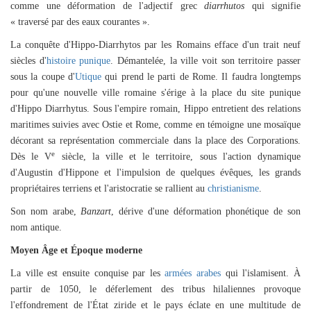
comme une déformation de l'adjectif grec
diarrhutos
qui signifie
« traversé par des eaux courantes ».
La conquête d'Hippo-Diarrhytos par les Romains efface d'un trait neuf
siècles d'
histoire punique
. Démantelée, la ville voit son territoire passer
sous la coupe d'
Utique
qui prend le parti de Rome. Il faudra longtemps
pour qu'une nouvelle ville romaine s'érige à la place du site punique
d'Hippo Diarrhytus. Sous l'
empire romain
, Hippo entretient des relations
maritimes suivies avec
Ostie
et
Rome, comme en témoigne une mosaïque
décorant sa représentation commerciale dans la place des Corporations.
e
Dès le V
siècle, la ville et le territoire, sous l'action dynamique
d'Augustin d'Hippone et l'impulsion de quelques évêques, les
grands
propriétaires terriens et l'aristocratie se rallient au
christianisme
.
Son nom arabe,
Banzart
, dérive d'une déformation phonétique de son
nom antique.
Moyen Âge et Époque moderne
La ville est ensuite conquise par les
armées arabes
qui l'islamisent. À
partir de 1050, le déferlement des tribus hilaliennes provoque
l'effondrement de l'État ziride et le pays éclate en une multitude de