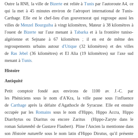
Outre la RN8, la ville de
Bizerte
est reliée à
Tunis
par l'
autoroute A4
, ce
qui la met à 45 minutes environ de l'
aéroport international de Tunis-
Carthage
. Elle est le chef-lieu d'un gouvernorat qui regroupe aussi les
villes de
Menzel Bourguiba
à vingt kilomètres,
Mateur
à 38 kilomètres à
l'ouest de
Bizerte
sur l'axe menant à
Tabarka
et à
la frontière tuniso-
algérienne et Sejnane à 6
7 kilomètres ; il en est de même des
regroupements urbains autour
d'Utique
(32 kilomètres) et des villes
de
Ras Jebel
(36 kilomètres) et
El Alia
(19 kilomètres) sur l'axe sud
menant à
Tunis
.
Histoire
Antiquité
Petit comptoir fondé aux environs de
1100 av. J.-C.
par
les
Phéniciens
sous le nom d'A'Kra, la ville passe sous l'influence
de
Carthage
après la défaite d'
Agathocle de Syracuse
. Elle est ensuite
occupée par les
Romains
sous le nom d'Hippo, Hippo Accra, Hippo
Diarrhytus ou Diaritus ou encore Zaritus
(Hippo-Zaryte dans le
roman
Salammbô
de Gustave Flaubert). Pline l'Ancien la
mentionne dans
son
Histoire naturelle
sous le nom latin d'Hippo Dirutus, qu'il présente