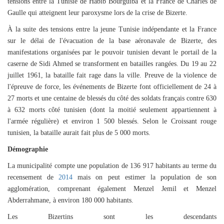
tensions entre la Tunisie de Habib Bourguiba et la France de Charles de
Gaulle qui atteignent leur paroxysme lors de la crise de Bizerte.
À la suite des tensions entre la jeune Tunisie indépendante et la France
sur le délai de l'évacuation de la base aéronavale de Bizerte, des
manifestations organisées par le pouvoir tunisien devant le portail de la
caserne de Sidi Ahmed se transforment en batailles rangées. Du
19
au
22
juillet
1961
, la bataille fait rage dans la ville. Preuve de la violence de
l'épreuve de force, les événements de Bizerte font officiellement de 24 à
27 morts et une centaine de blessés du côté des soldats français contre 630
à 632 morts côté tunisien (dont la moitié seulement appartiennent à
l'armée régulière) et environ 1 500 blessés. Selon le Croissant rouge
tunisien, la bataille aurait fait plus de 5 000 morts.
Démographie
La municipalité compte une population de 136 917 habitants au terme du
recensement de
2014
mais on peut estimer la population de son
agglomération, comprenant également Menzel Jemil et Menzel
Abderrahmane, à environ 180 000 habitants.
Les Bizertins sont les descendants