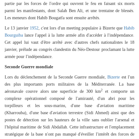
partie par les forces de l'ordre qui ouvrent le feu en faisant six morts
parmi les manifestants, dont Salah Ben Ali, et une trentaine de blessés.
Les meneurs dont Habib Bougatfa sont ensuite arrêtés.
Le 13 janvier
1952
,
c'est lors d'un meeting populaire à Bizerte que
Habib
Bourguiba
lance
l'appel à la lutte armée afin d'accéder à l'indépendance.
Cet appel lui vaut d'être arrêté avec d'autres chefs nationalistes le 18
janvier, prélude au congrès clandestin du Néo-Destour proclamant la lutte
armée pour l'indépendance.
Seconde Guerre mon
diale
Lors du déclenchement de la Seconde Guerre mondiale,
Bizerte
est l'un
des plus importants ports militaires de la Méditerranée. La base
2
aéronavale couvre alors une superficie de 300 km
et comporte un
complexe opérationnel composé de l'amirauté, d'un abri pour les
torpilleurs et les sous-marins, d'une base d'aviation maritime
(Kharrouba), d'une base d'aviation terrestre (
Sidi Ahmed
) ainsi que des
postes de détection sur les hauteurs de la ville sans oublier l'arsenal et
l'hôpital maritime de Sidi Abdallah. Cette infrastructure et l'emplacement
stratégique de la base n'ont pas manqué d'éveiller l'intérêt des forces de