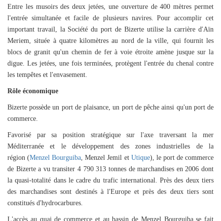
Entre les musoirs des deux jetées, une ouverture de 400 mètres permet
l'entrée simultanée et facile de plusieurs navires. Pour accomplir cet
important travail, la Société du port de Bizerte utilise la carrière d'Aïn
Meriem, située à quatre kilomètres au nord de la ville, qui fournit les
blocs de granit qu'un chemin de fer à voie étroite amène jusque sur la
digue. Les jetées, une fois terminées, protègent l'entrée du chenal contre
les tempêtes et l'envasement.
Rôle économique
Bizerte p
ossède un port de plaisance, un port de pêche ainsi qu'un port de
commerce.
Favorisé par sa position stratégiqu
e sur l'axe traversant la mer
Méditerranée et le développement des zones industrielles de la
région
(
Menzel Bourguiba
,
Menzel Jemil
et
Utique
), le port de commerce
de Bizerte a vu transiter 4 790 313 tonnes de marchandises en
2006 dont
la quasi-totalité dans le cadre du trafic international. Près des deux tiers
des marchandises sont destinés à l'Europe et près des deux tiers sont
constitués d'hydrocarbures.
L'accès au quai de commerce et au bassin de Menzel B
ourguiba se fait