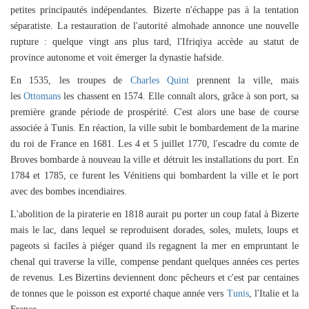
petites principautés indépendantes. Bizerte n'échappe pas à la tentation
séparatiste. La restauration de l'autorité almohade annonce une nouvelle
rupture : quelque vingt ans plus tard, l'Ifriqiya accède au statut de
province autonome et voit émerger la dynastie hafside.
En
1535
, les troupes de
Charles Quint
prennent la ville, mais
les
Ottomans
les chassent
en 1574. Elle connaît alors, grâce à son port, sa
première grande période de prospérité. C'est alors une base de course
associée à Tunis. En réaction, la ville subit le bombardement de la marine
du roi de France en 1681. Les 4 et 5 juillet 1770, l'escadre du comte de
Broves bombarde à nouveau la ville et détruit les installations du port. En
1784 et 1785, ce furent les Vénitiens qui bombardent la ville et le port
avec des bombes incendiaires.
L'abolition de la piraterie en 1818 aurait pu porter un coup fatal à Bizerte
mais le lac, dans lequel se reproduisent dorades, soles, mulets, loups et
pageots si faciles à piéger quand ils regagnent la mer en empruntant le
chenal qui traverse la ville, compense pendant quelques années ces pertes
de revenus. Les Bizertins deviennent donc pêcheurs et c'est par centaines
de tonnes que le poisson est exporté chaque année vers
Tunis
, l'Italie et la