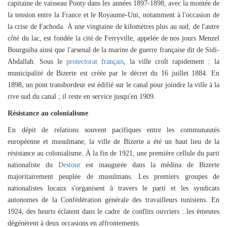
capitaine de vaisseau Ponty dans les années 1897-1898, avec la montée de
la tension entre la France et le Royaume-Uni, notamment à l'occasion de
la crise de Fachoda. À une vingtaine
de kilomètres plus au sud, de l'autre
côté du lac, est fondée la cité de Ferryville, appelée de nos jours Menzel
Bourguiba ainsi que l'arsenal de la marine de guerre française dit de Sidi-
Abdallah. Sous
le
protectorat français
,
la ville croît rapidement : la
municipalité de Bizerte est créée par le décret du 16 juillet 1884. En
1898, un pont transbordeur est édifié sur le canal pour joindre la ville à la
rive sud du canal ; il reste en service jusqu'en 1909.
Résistance au colonialisme
En dépit de relations souvent pacifiques entre les communautés
européenne et musulmane, la ville de Bizerte a été un haut lieu de la
résistance au colonialisme. À la fin de
1921, une pre
mière cellule du parti
nationaliste du
Destour
est inaugurée dans la médina de Bizerte
majoritairement peuplée de musulmans. Les premiers groupes de
nationalistes locaux s'organisent à travers le parti et les syndicats
autono
mes de la Confédération générale des travailleurs tunisiens. En
1924, des heurts éclatent dans le cadre de conflits ouvriers : les émeutes
dégénèrent à deux occasions en affrontements.