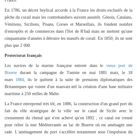
France.
En 1786, un décret beylical accorde à la France les droits exclusifs de la
pêche du corail mais les contrebandiers suivent aussitôt. Génois, Catalans,
Vénitiens, Siciliens, Pisans, Corses et Marseillais, ils fondent nombre
d'entrepôts et de commerces dans l'îlot de R'baâ mais ne mettent qu'une
cinquantaine d'années à détruire les massifs de corail. En 1850, ils ne sont
plus que 2 000.
Protectorat français
Les navires d
e la marine française entrent dans le
vieux port de
Bizerte
durant la
campagne de Tunisie
en mai 1881 mais, le 18
mars
1884
, ils le quittent à la suite de pressions diplomatiques des
Britanniques qui voient d'un mauvais œil la création d'une base militaire
maritime à 250 milles de Malte.
La France entreprend très
tôt, en 1886, la construction d'un grand port du
fait du rôle stratégique de la ville sur le canal de Sicile avec le
creusement du chenal qui n'est achevé qu'en 1892 ; ce canal est creusé
pour relier la mer Méditerranée au lac de Bizerte où est aménagée une
rade. L'aménagement du port s'accélère notamment sous l'impulsion du