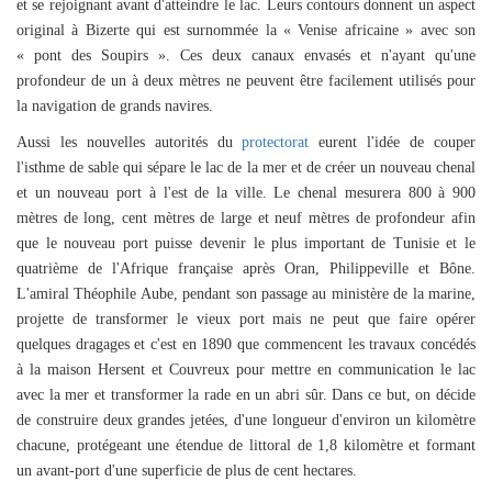
et se rejoignant avant d'atteindre le lac. Leurs contours donnent un aspect
original à Bizerte qui est surnommée la « Venise africaine » avec son
« pont des Soupirs ». Ces deux canaux envasés et n'ayant qu'une
profondeur de un à deux mètres ne peuvent être facilement utilisés pour
la navigation de grands navires.
Aussi les nouvelles autorités du
protectorat
eurent l'idée
de couper
l'isthme de sable qui sépare le lac de la mer et de créer un nouveau chenal
et un nouveau port à l'est de la ville. Le chenal mesurera 800 à 900
mètres de long, cent mètres de large et neuf mètres de profondeur afin
que le nouveau port puisse de
venir le plus important de Tunisie et le
quatrième de l'Afrique française après Oran, Philippeville et Bône.
L'amiral Théophile Aube, pendant son passage au ministère de la marine,
projette de transformer le vieux port mais ne peut que faire opérer
quelques dragages et c'est en 1890 que commencent les travaux concédés
à la maison Hersent et Couvreux pour mettre en communication le lac
avec la mer et transformer la rade en un abri sûr. Dans ce but, on décide
de construire deux grandes jetées, d'une longueur d'environ un kilomètre
chacune, protégeant une étendue de littoral de 1,8 kilomètre et formant
un avant-port d'une superficie de plus de cent hectares.