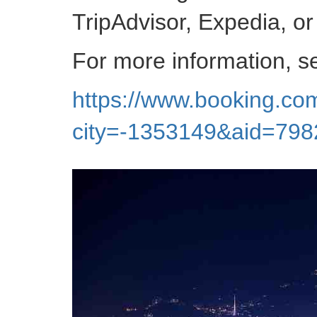
TripAdvisor, Expedia, or
For more information, 
https://www.booking.com
city=-1353149&aid=7