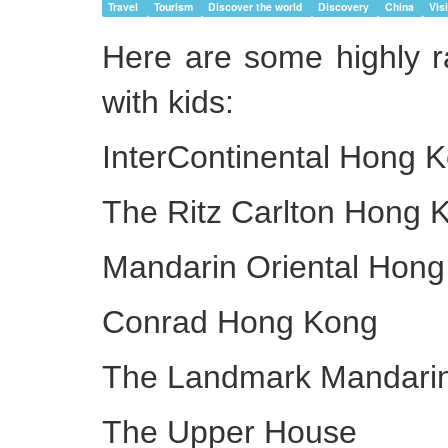
Travel
Tourism
Discover the world
Discovery
China
Vis
Here are some highly ra
with kids:
InterContinental Hong 
The Ritz Carlton Hong 
Mandarin Oriental Hon
Conrad Hong Kong
The Landmark Mandarin
The Upper House