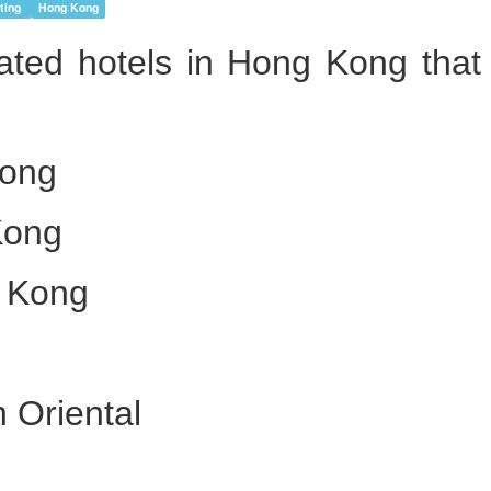
iting
Hong Kong
ted hotels in Hong Kong that a
Kong
Kong
g Kong
 Oriental