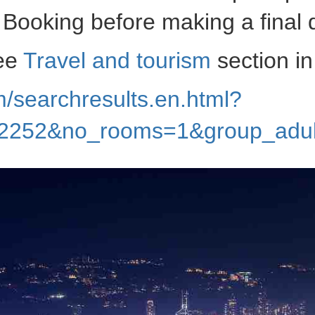
 Booking before making a final 
see
Travel and tourism
section in
/searchresults.en.html?
982252&no_rooms=1&group_ad