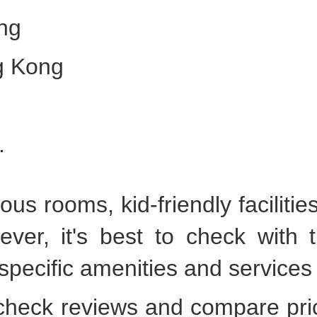
ng
g Kong
.
us rooms, kid-friendly facilitie
ever, it's best to check with
specific amenities and services 
o check reviews and compare pr