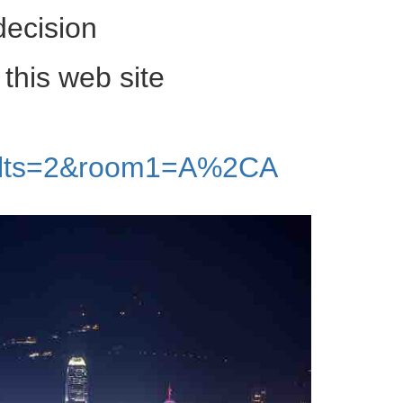
decision
 this web site
ults=2&room1=A%2CA