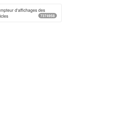
mpteur d'affichages des
icles
7374958