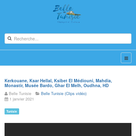
Kerkouane, Ksar Hellal, Ksibet El Médiouni, Mahdia,
Monastir, Musée Bardo, Ghar El Melh, Oudhna, HD
Belle Tunisie
Belle Tunisie (Clips vidéo)
1 janvier 2021
Tunisie