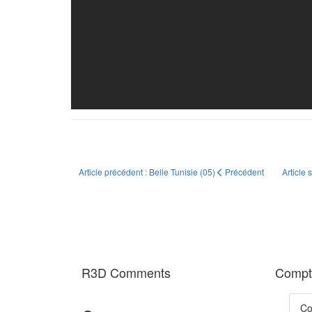
Article précédent : Belle Tunisie (05)
Précédent
Article 
R3D Comments
Compte
Co