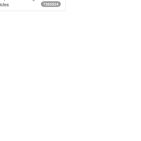
icles
7365924