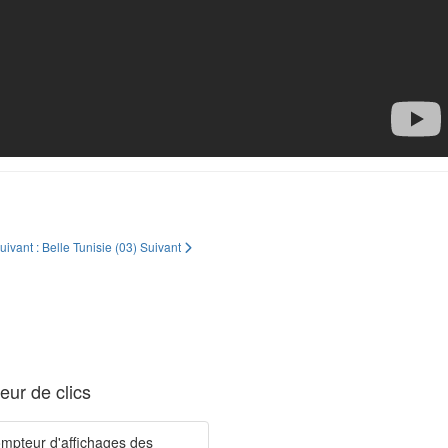
suivant : Belle Tunisie (03)
Suivant
ur de clics
mpteur d'affichages des