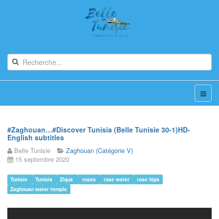
#Zaghouan…#Discover Tunisia (Belle Tunisie 30-1)HD-
English subtitles
Belle Tunisie
Zaghouan (Catégorie V)
15 septembre 2020
Tunisie
Tunisia
Ziqua
roses
rose water
rose hips
Zaghouan water temple