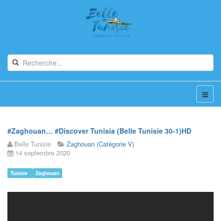
#Zaghouan… #Discover Tunisia (Belle Tunisie 30-1)HD
Belle Tunisie
Zaghouan (Catégorie V)
14 septembre 2020
Tunisie
Zaghouan