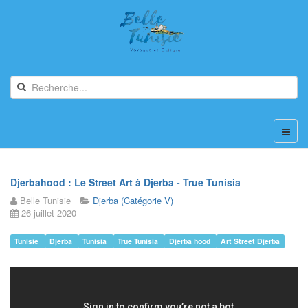
Djerbahood : Le Street Art à Djerba - True Tunisia
Belle Tunisie
Djerba (Catégorie V)
26 juillet 2020
Tunisie
Djerba
Tunisia
True Tunisia
Djerba hood
Art Street Djerba