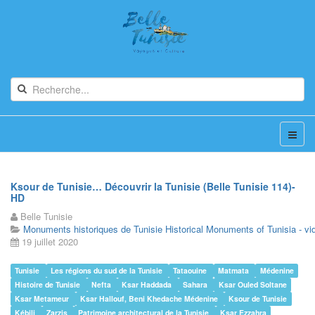
Ksour de Tunisie… Découvrir la Tunisie (Belle Tunisie 114)-
HD
Belle Tunisie
Monuments historiques de Tunisie Historical Monuments of Tunisia - vi
19 juillet 2020
Tunisie
Les régions du sud de la Tunisie
Tataouine
Matmata
Médenine
Histoire de Tunisie
Nefta
Ksar Haddada
Sahara
Ksar Ouled Soltane
Ksar Metameur
Ksar Hallouf, Beni Khedache Médenine
Ksour de Tunisie
Kébili
Zarzis
Patrimoine architectural de la Tunisie
Ksar Ezzahra