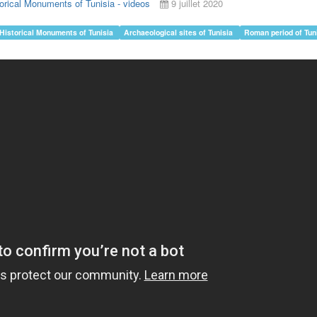
orical Monuments of Tunisia - videos
9 juillet 2020
Historical Monuments of Tunisia
Archaeological sites of Tunisia
Roman period of Tun