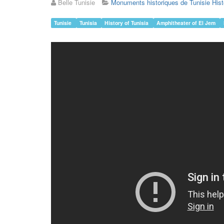
Belle Tunisie
Monuments historiques de Tunisie Hist
Tunisie
Tunisia
History of Tunisia
Amphitheater of El Jem