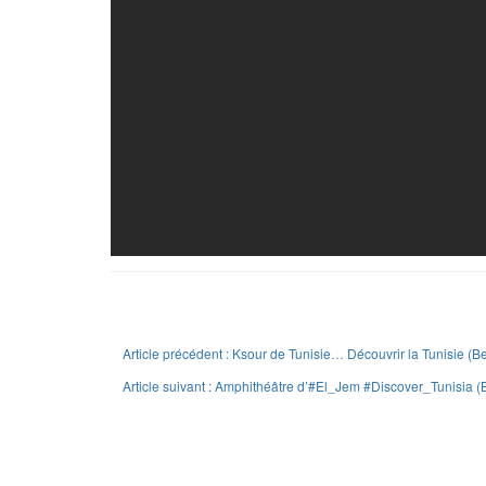
Article précédent : Ksour de Tunisie… Découvrir la Tunisie (
Article suivant : Amphithéâtre d’#El_Jem #Discover_Tunisia (B