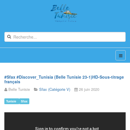
#Sfax #Discover_Tunisia (Belle Tunisie 23-1)HD-Sous-titrage
français
Belle Tunisie
Sfax (Catégorie V)
26 juin 2020
Tunisie
Sfax