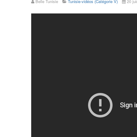
Belle Tunisie
Tunisie-vidéos (Catégorie V)
20 ju