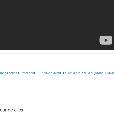
happées belles
Précédent
Article suivant : La Tunisie vue du ciel (Drone)
Suiva
ur de clics