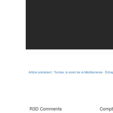
Article précédent : Tunisie, le soleil de la Méditerranée - Éc
R3D Comments
Compte