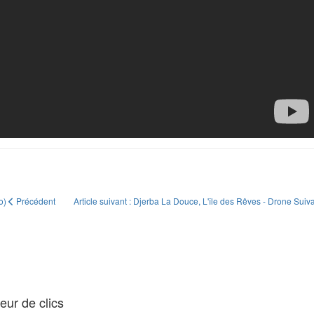
برنامج تب (Vidéo)
Précédent
Article suivant : Djerba La Douce, L'île des Rêves - Drone
Suiv
ur de clics