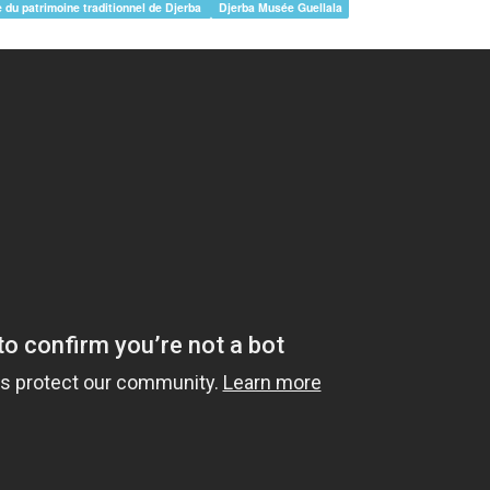
 du patrimoine traditionnel de Djerba
Djerba Musée Guellala