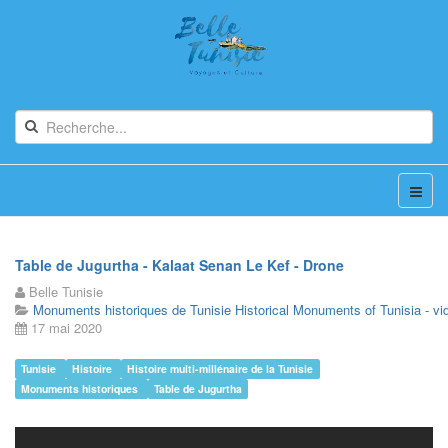
Table de Jugurtha - Kalaat Senan Le Kef - Drone
Belle Tunisie
Monuments historiques de Tunisie Historical Monuments of Tunisia - vi
17 mai 2020
Tunisie
Histoire
Histoire multi-millénaire de la Tunisie
Monuments historiques
Table de Jugurtha