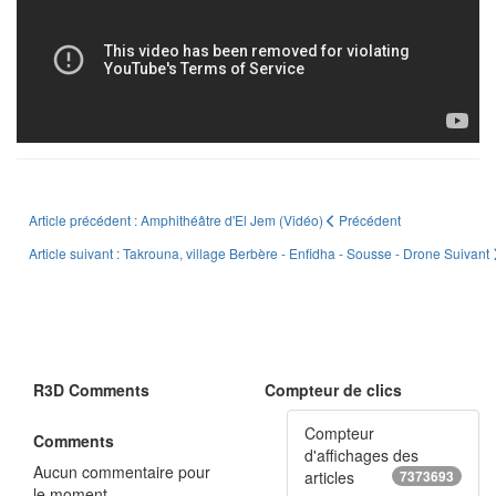
Article précédent : Amphithéâtre d'El Jem (Vidéo)
Précédent
Article suivant : Takrouna, village Berbère - Enfidha - Sousse - Drone
Suivant
R3D Comments
Compteur de clics
Compteur
Comments
d'affichages des
Aucun commentaire pour
articles
7373693
le moment