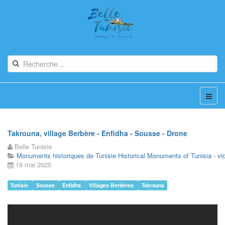
Takrouna, village Berbère - Enfidha - Sousse - Drone
Belle Tunisie
Monuments historiques de Tunisie Historical Monuments of Tunisia - vi
16 mai 2020
Tunisie
Sousse
Enfidha
Villages Berbères
Takrouna